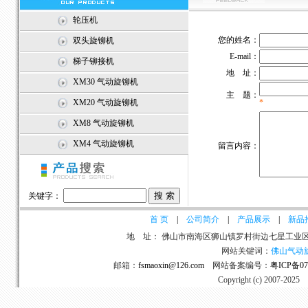
轮压机
您的姓名：
双头旋铆机
E-mail：
梯子铆接机
地 址：
XM30 气动旋铆机
主 题：
XM20 气动旋铆机
*
XM8 气动旋铆机
XM4 气动旋铆机
留言内容：
关键字：
首 页
|
公司简介
|
产品展示
|
新品
地 址： 佛山市南海区狮山镇罗村街边七星工业区A区
网站关键词：
佛山气动
邮箱：
fsmaoxin@126.com
网站备案编号：
粤ICP备07
Copyright (c) 2