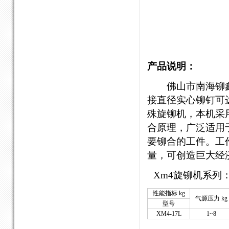
产品说明：
佛山市南海铆
接直径实心铆钉可
殊旋铆机，本机采
合原理，广泛适用
要铆合的工件。工
量，可创造巨大经
Xm4旋铆机系列： 
性能指标 kg
气源压力 kg
型号
XM4-17L
1~8